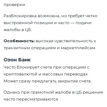
соответствии с
Политикой в отношении
проверки.
обработки персональных данных
Разблокировка возможна, но требует четко
выстроенной позиции и часто — подачи
Отзывы
жалобы в ЦБ.
Работаем на результат
Особенность:
высокая чувствительность к
транзитным операциям и маркетплейсам.
Озон Банк
Часто блокирует счета при операциях с
криптовалютой и массовых переводах.
Может сразу предлагать закрытие счета.
Однако при грамотной жалобе в ЦБ решения
часто пересматриваются.