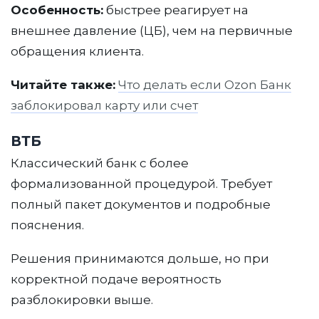
Особенность:
быстрее реагирует на
внешнее давление (ЦБ), чем на первичные
обращения клиента.
Читайте также:
Что делать если Ozon Банк
заблокировал карту или счет
ВТБ
Классический банк с более
Контакты
формализованной процедурой. Требует
+7 (963) 900-24-52
info@etopravo.ru
полный пакет документов и подробные
пояснения.
Telegram
Решения принимаются дольше, но при
Услуги
корректной подаче вероятность
Разблокировка счета и 115-ФЗ
разблокировки выше.
Возвратэйро