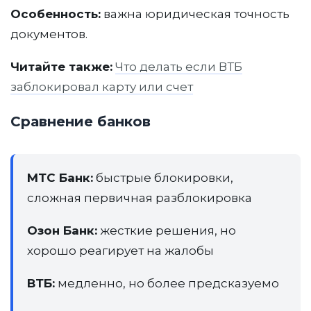
Команда юристов
Особенность:
важна юридическая точность
Примеры дел
документов.
Отзывы
Читайте также:
Что делать если ВТБ
Блог
Вопросы и ответы
заблокировал карту или счет
© 2023 ИП Качкаев Руслан
Александрович. Все права защищены
Сравнение банков
Политика обработки персональных данных
МТС Банк:
быстрые блокировки,
сложная первичная разблокировка
Озон Банк:
жесткие решения, но
хорошо реагирует на жалобы
ВТБ:
медленно, но более предсказуемо