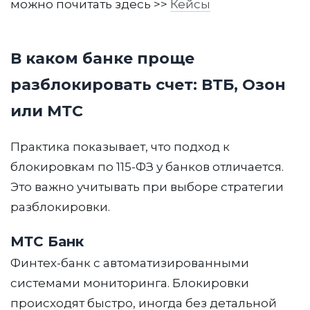
можно почитать здесь >>
Кейсы
Получите
бесплатную
консультацию
В каком банке проще
Оставьте свой телефон, и мы
разблокировать счет: ВТБ, Озон
ответим вам в течение 30
или МТС
минут.
Практика показывает, что подход к
Телефон
блокировкам по 115-ФЗ у банков отличается.
Контактный номер
Это важно учитывать при выборе стратегии
разблокировки.
Оставить заявку
МТС Банк
Отправляя заявку, Вы принимаете
Финтех-банк с автоматизированными
условия
Пользовательского соглашения
и выражаете своё согласие на сбор и
системами мониторинга. Блокировки
обработку информации о Вашей
происходят быстро, иногда без детальной
активности на настоящем сайте в