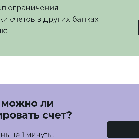
вел ограничения
и счетов в других банках
ию
 можно ли
ировать счет?
еньше 1 минуты.