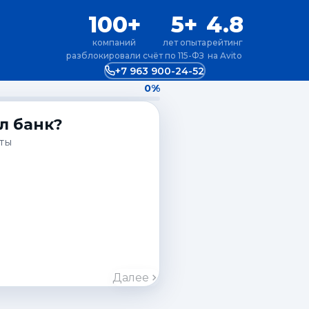
100+
5+
4.8
компаний
лет опыта
рейтинг
разблокировали счёт
по 115-ФЗ
на Avito
+7 963 900-24-52
0%
л банк?
ты
Далее