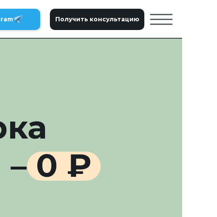
gram
Получить консультацию
рка
– 0 ₽