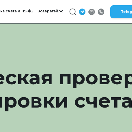
а счета и 115-ФЗ
Возвратэйро
Tele
ская прове
ровки счета 